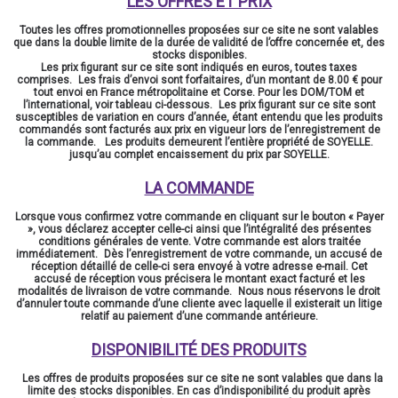
LES OFFRES ET PRIX
Toutes les offres promotionnelles proposées sur ce site ne sont valables
que dans la double limite de la durée de validité de l’offre concernée et, des
stocks disponibles.
Les prix figurant sur ce site sont indiqués en euros, toutes taxes
comprises. Les frais d’envoi sont forfaitaires, d’un montant de 8.00 € pour
tout envoi en France métropolitaine et Corse. Pour les DOM/TOM et
l’international, voir tableau ci-dessous. Les prix figurant sur ce site sont
susceptibles de variation en cours d’année, étant entendu que les produits
commandés sont facturés aux prix en vigueur lors de l’enregistrement de
la commande. Les produits demeurent l’entière propriété de SOYELLE.
jusqu’au complet encaissement du prix par SOYELLE.
LA COMMANDE
Lorsque vous confirmez votre commande en cliquant sur le bouton « Payer
», vous déclarez accepter celle-ci ainsi que l’intégralité des présentes
conditions générales de vente. Votre commande est alors traitée
immédiatement. Dès l’enregistrement de votre commande, un accusé de
réception détaillé de celle-ci sera envoyé à votre adresse e-mail. Cet
accusé de réception vous précisera le montant exact facturé et les
modalités de livraison de votre commande. Nous nous réservons le droit
d’annuler toute commande d’une cliente avec laquelle il existerait un litige
relatif au paiement d’une commande antérieure.
DISPONIBILITÉ DES PRODUITS
Les offres de produits proposées sur ce site ne sont valables que dans la
limite des stocks disponibles. En cas d’indisponibilité du produit après