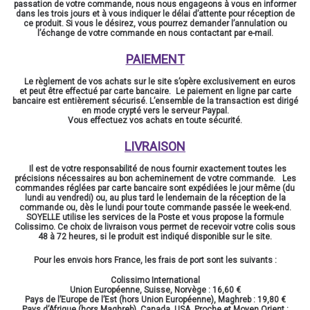
passation de votre commande, nous nous engageons à vous en informer
dans les trois jours et à vous indiquer le délai d’attente pour réception de
ce produit. Si vous le désirez, vous pourrez demander l’annulation ou
l’échange de votre commande en nous contactant par e-mail.
PAIEMENT
Le règlement de vos achats sur le site s’opère exclusivement en euros
et peut être effectué par carte bancaire. Le paiement en ligne par carte
bancaire est entièrement sécurisé. L’ensemble de la transaction est dirigé
en mode crypté vers le serveur Paypal.
Vous effectuez vos achats en toute sécurité.
LIVRAISON
Il est de votre responsabilité de nous fournir exactement toutes les
précisions nécessaires au bon acheminement de votre commande. Les
commandes réglées par carte bancaire sont expédiées le jour même (du
lundi au vendredi) ou, au plus tard le lendemain de la réception de la
commande ou, dès le lundi pour toute commande passée le week-end.
SOYELLE utilise les services de la Poste et vous propose la formule
Colissimo. Ce choix de livraison vous permet de recevoir votre colis sous
48 à 72 heures, si le produit est indiqué disponible sur le site.
Pour les envois hors France, les frais de port sont les suivants :
Colissimo International
Union Européenne, Suisse, Norvège : 16,60 €
Pays de l’Europe de l’Est (hors Union Européenne), Maghreb : 19,80 €
Pays d’Afrique (hors Maghreb), Canada, USA, Proche et Moyen Orient :